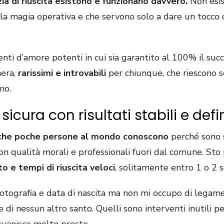
a di riuscita esistono e funzionano davvero.
Non esist
la magia operativa e che servono solo a dare un tocco di
ti d’amore potenti in cui sia garantito al 100% il succ
nera,
rarissimi e introvabili
per chiunque, che riescono 
no.
sicura con risultati stabili e defin
ci che poche persone al mondo conoscono
perché sono s
 con qualità morali e professionali fuori dal comune. St
o e tempi di riuscita veloci
, solitamente entro 1 o 2 se
tografia e data di nascita ma non mi occupo di legamen
 e di nessun altro santo. Quelli sono interventi inutili 