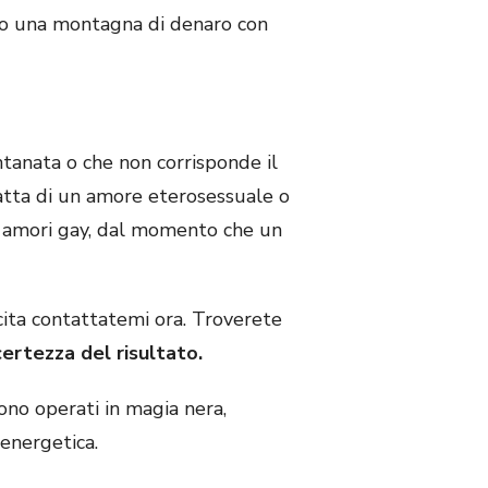
so una montagna di denaro con
ntanata o che non corrisponde il
tratta di un amore eterosessuale o
di amori gay, dal momento che un
scita contattatemi ora. Troverete
certezza del risultato.
no operati in magia nera,
energetica.