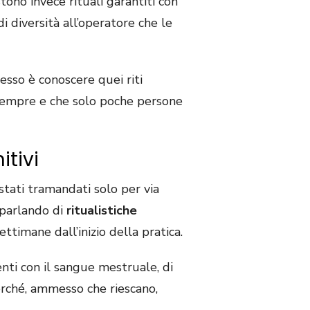
ono invece rituali garantiti con
 diversità all’operatore che le
esso è conoscere quei riti
sempre e che solo poche persone
itivi
tati tramandati solo per via
o parlando di
ritualistiche
ttimane dall’inizio della pratica.
ti con il sangue mestruale, di
perché, ammesso che riescano,