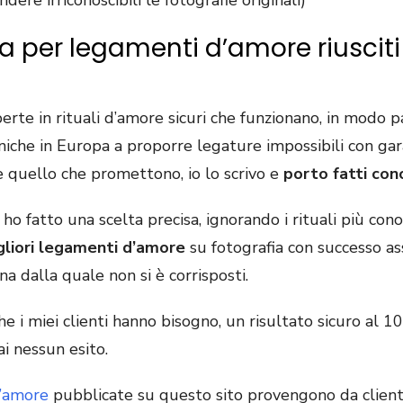
ere irriconoscibili le fotografie originali)
sta per legamenti d’amore riuscit
erte in rituali d’amore sicuri che funzionano, in modo p
uniche in Europa a proporre legature impossibili con garan
quello che promettono, io lo scrivo e
porto fatti con
ho fatto una scelta precisa, ignorando i rituali più con
gliori legamenti d’amore
su fotografia con successo ass
a dalla quale non si è corrisposti.
e i miei clienti hanno bisogno, un risultato sicuro al 
i nessun esito.
d’amore
pubblicate su questo sito provengono da clienti